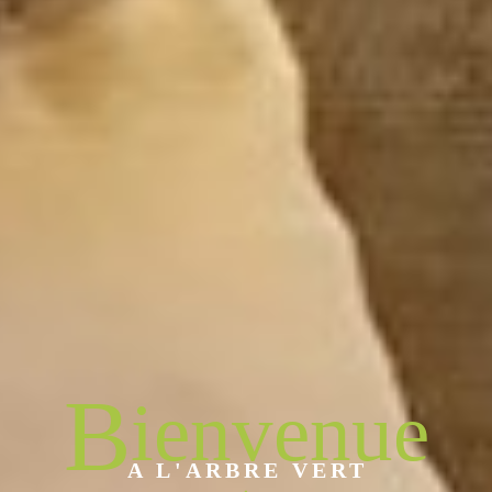
B
ienvenue
A L'ARBRE VERT