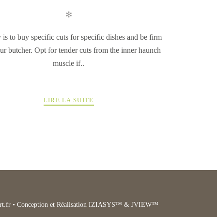
✻
is to buy specific cuts for specific dishes and be firm
ur butcher. Opt for tender cuts from the inner haunch
muscle if..
LIRE LA SUITE
t.fr
• Conception et Réalisation IZIASYS™ & JVIEW™