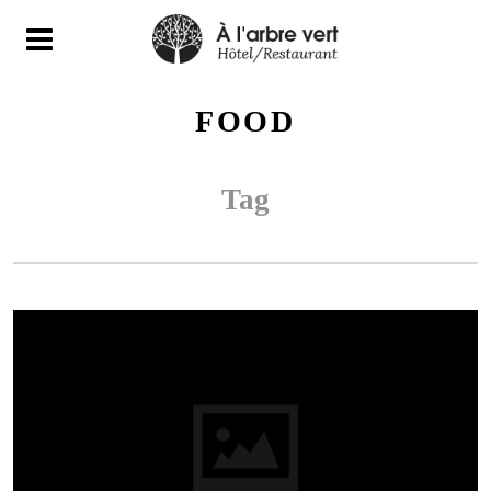
N
FOOD
Tag