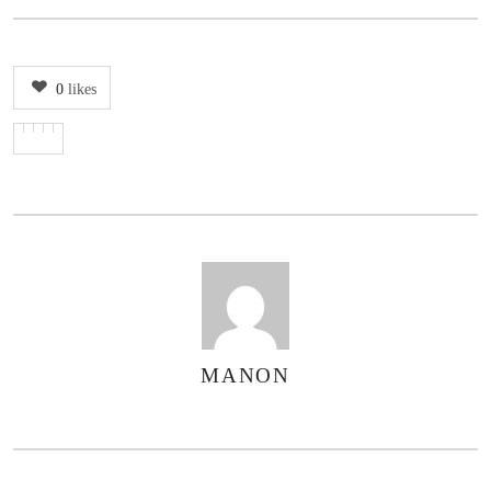
0
likes
MANON
AUTHOR